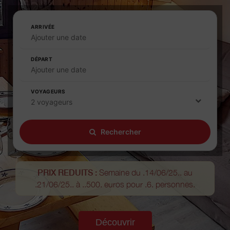
ARRIVÉE
Ajouter une date
DÉPART
Ajouter une date
VOYAGEURS
2 voyageurs
Rechercher
PRIX REDUITS :
Semaine du .14/06/25.. au
.21/06/25.. à ..500. euros pour .6. personnes.
Découvrir