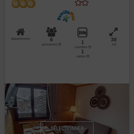
6
38
Appartement
1
personnes
m2
chambre
1
cabine
SÉLECTIONNER